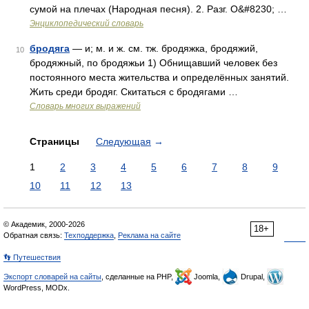
сумой на плечах (Народная песня). 2. Разг. О&#8230; …
Энциклопедический словарь
бродяга
— и; м. и ж. см. тж. бродяжка, бродяжий,
10
бродяжный, по бродяжьи 1) Обнищавший человек без
постоянного места жительства и определённых занятий.
Жить среди бродяг. Скитаться с бродягами …
Словарь многих выражений
Страницы
Следующая
→
1
2
3
4
5
6
7
8
9
10
11
12
13
© Академик, 2000-2026
18+
Обратная связь:
Техподдержка
,
Реклама на сайте
👣 Путешествия
Экспорт словарей на сайты
, сделанные на PHP,
Joomla,
Drupal,
WordPress, MODx.