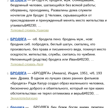
БРОДЯГА
— БРОДЯГА, бродяги, муж. Обнищавший,
3
бездомный человек, шатающийся без всякой работы;
оборванец, проходимец. Развалины дома служили
ночлегом для бродяг. || Человек, скрывающийся от
преследования и принужденный менять место жительства и
утаивать&#8230; …
Толковый словарь Ушакова
БРОДЯГА
— ·об. бродила пенз. бродень муж., новг.
4
бродник сиб. побродяга, беглый шатун, скиталец, кто
произвольно, без права и письменного вида, покинул место
оседлости, жительства, службы, скитаясь по чужбине.
Непомнящий (родства) бродяга или Иван&#8230; …
Толковый словарь Даля
БРОДЯГА
— «БРОДЯГА» (Awaara), Индия, 1951, ч/б, 193
5
мин. Драма. В одном из лучших своих ранних фильмов
«Бродяга» Радж Капур создал образ маленького человека,
бесконечно доброго и обаятельного, который ни при каких
обстоятельствах не терял оптимизма и веры&#8230; …
Энциклопедия кино
бродяга
— БРОДЯГА, бич, бомж, босяк, книжн. люмпен,
6