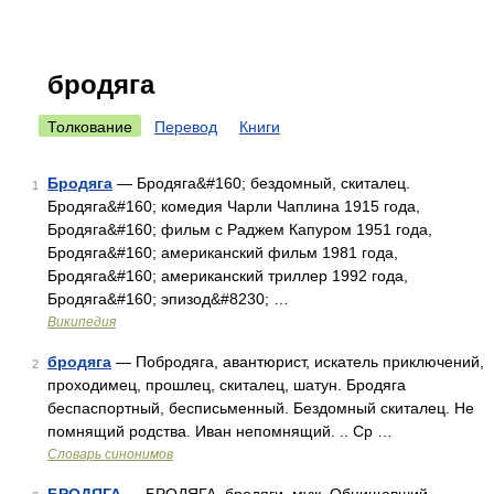
бродяга
Толкование
Перевод
Книги
Бродяга
— Бродяга&#160; бездомный, скиталец.
1
Бродяга&#160; комедия Чарли Чаплина 1915 года,
Бродяга&#160; фильм с Раджем Капуром 1951 года,
Бродяга&#160; американский фильм 1981 года,
Бродяга&#160; американский триллер 1992 года,
Бродяга&#160; эпизод&#8230; …
Википедия
бродяга
— Побродяга, авантюрист, искатель приключений,
2
проходимец, прошлец, скиталец, шатун. Бродяга
беспаспортный, бесписьменный. Бездомный скиталец. Не
помнящий родства. Иван непомнящий. .. Ср …
Словарь синонимов