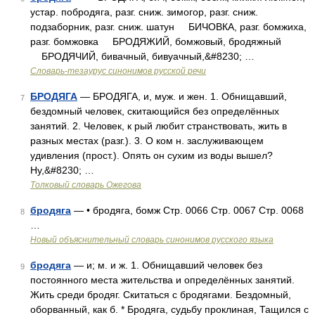
устар. побродяга, разг. сниж. зимогор, разг. сниж.
подзаборник, разг. сниж. шатун БИЧОВКА, разг. бомжиха,
разг. бомжовка БРОДЯЖИЙ, бомжовый, бродяжный
БРОДЯЧИЙ, бивачный, бивуачный,&#8230; …
Словарь-тезаурус синонимов русской речи
БРОДЯГА
— БРОДЯГА, и, муж. и жен. 1. Обнищавший,
7
бездомный человек, скитающийся без определённых
занятий. 2. Человек, к рый любит странствовать, жить в
разных местах (разг.). 3. О ком н. заслуживающем
удивления (прост.). Опять он сухим из воды вышел?
Ну,&#8230; …
Толковый словарь Ожегова
бродяга
— • бродяга, бомж Стр. 0066 Стр. 0067 Стр. 0068
8
…
Новый объяснительный словарь синонимов русского языка
бродяга
— и; м. и ж. 1. Обнищавший человек без
9
постоянного места жительства и определённых занятий.
Жить среди бродяг. Скитаться с бродягами. Бездомный,
оборванный, как б. * Бродяга, судьбу проклиная, Тащился с